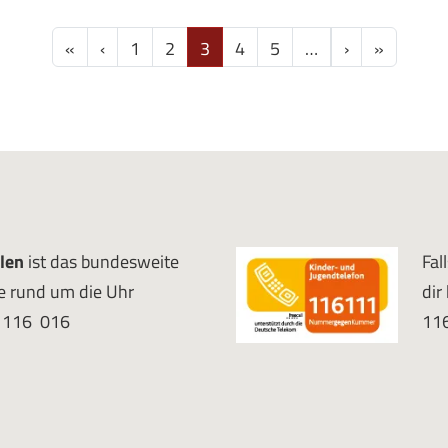
Erste Seite
Vorherige Seite
Nächste Seit
Letzte S
«
‹
1
2
3
4
5
…
›
»
len
ist das bundesweite
Fal
ie rund um die Uhr
dir
0 116 016
11