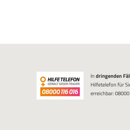
Seitennummerierung
In
dringenden Fäl
Hilfetelefon für S
erreichbar: 0800